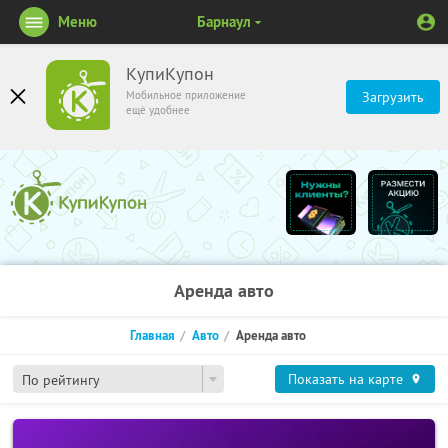
Меню
Барнаул
КупиКупон
Мобильное приложение
Загрузить
ещё удобнее
Аренда авто
Главная
Авто
Аренда авто
Показать на карте
По рейтингу