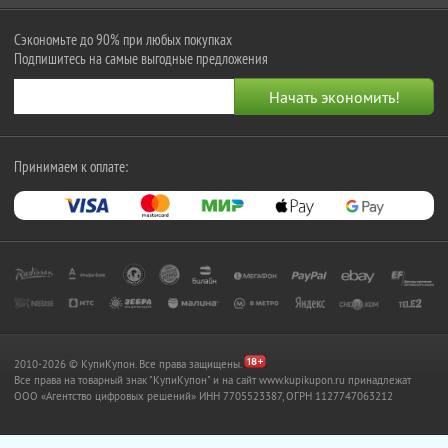
Сэкономьте до 90% при любых покупках
Подпишитесь на самые выгодные предложения
Принимаем к оплате:
2010-2026 © КупиКупон. Все права защищены.
Все права на товарный знак "КупиКупон" и на сайт www.kupikupon.ru принадлежат
OOO «Агентство цифровых решений» ИНН 7705523387, ОГРН 1127747063212