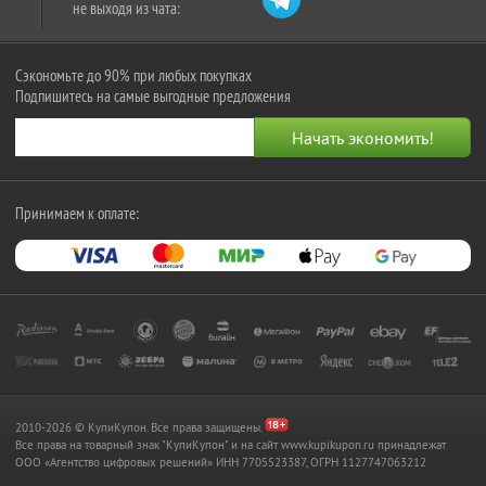
не выходя из чата:
Сэкономьте до 90% при любых покупках
Подпишитесь на самые выгодные предложения
Принимаем к оплате:
2010-2026 © КупиКупон. Все права защищены.
Все права на товарный знак "КупиКупон" и на сайт www.kupikupon.ru принадлежат
OOO «Агентство цифровых решений» ИНН 7705523387, ОГРН 1127747063212