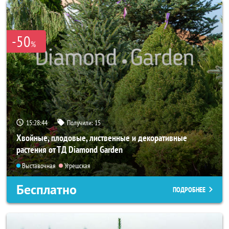
-50
%
15:28:42
Получили:
15
Хвойные, плодовые, лиственные и декоративные
растения от ТД Diamond Garden
Выставочная
Угрешская
Бесплатно
ПОДРОБНЕЕ