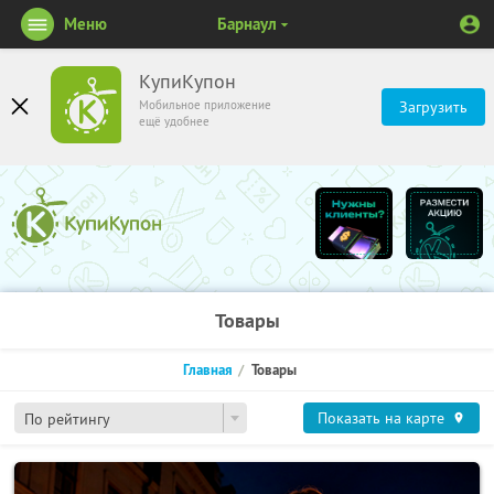
Меню
Барнаул
КупиКупон
Мобильное приложение
Загрузить
ещё удобнее
Товары
Главная
Товары
Показать на карте
По рейтингу