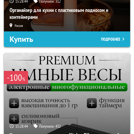
15:28:42
Получили:
312
Органайзер для кухни с пластиковым подносом и
контейнерами
Россия
Купить
ПОДРОБНЕЕ
-100
%
15:28:42
Получили:
432