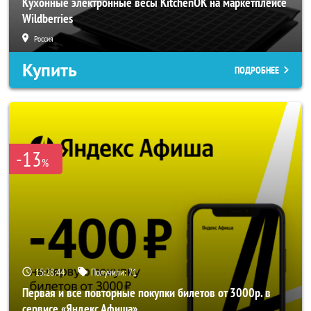
Кухонные электронные весы KitchenOK на маркетплейсе
Wildberries
Россия
Купить
ПОДРОБНЕЕ
-13
%
15:28:42
Получили:
71
Первая и все повторные покупки билетов от 3000р. в
сервисе «Яндекс Афиша»