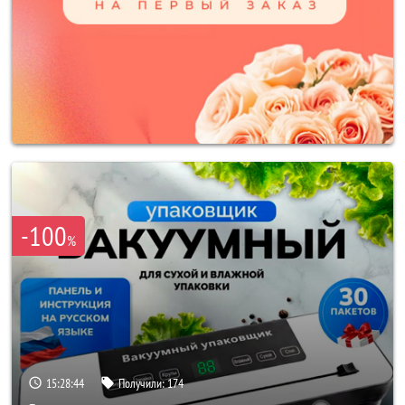
-100
%
15:28:42
Получили:
174