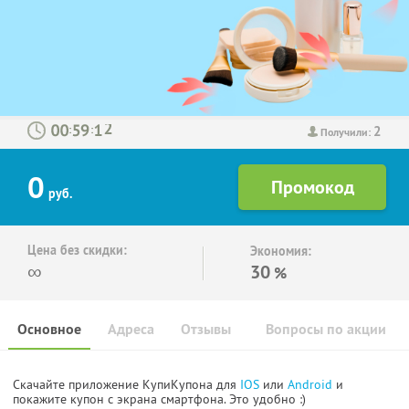
2
:
:
Получили:
0
руб.
Цена без скидки:
Экономия:
∞
30
%
Основное
Адреса
Отзывы
Вопросы по акции
Скачайте приложение КупиКупона для
IOS
или
Android
и
покажите купон с экрана смартфона. Это удобно :)