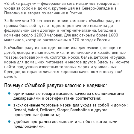
«Улыбка радуги» — федеральная сеть магазинов товаров для
ухода за собой и домом, крупнейшая на Северо-Западе и в
Поволжье и вторая по величине в России.
За более чем 20-летнюю историю компания «Улыбка радуги»
прошла большой путь от одного розничного магазина до
федеральной сети дрогери и интернет-магазина. Сегодня в
команде около 12000 человек. Для вас открыты более 1600
магазинов, которые расположены в 270 городах России.
В «Улыбке радуги» вас ждёт косметика для мужчин, женщин и
детей, декоративная косметика, гигиенические и хозяйственные
товары, бытовая химия, колготки, носки, бельё, детские игрушки,
корма для домашних питомцев и многое другое. Здесь вы можете
найти продукцию известных торговых марок и уникальных
брендов, которая отличается хорошим качеством и доступной
ценой.
Почему с «Улыбкой радуги» классно и надежно:
оригинальные товары высокого качества с официальными
декларациями и сертификатами соответствия;
эксклюзивные торговые марки для ухода за собой и домом:
Benabi, Valori, Delicare, Kloger, Bambolina и другие
проверенные фавориты;
удобная программа лояльности и чат-бот с выгодными
предложениями.