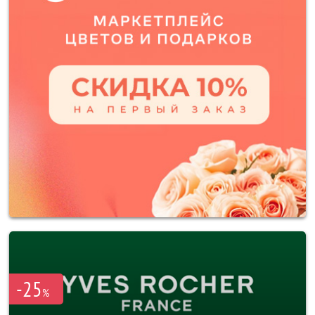
-25
%