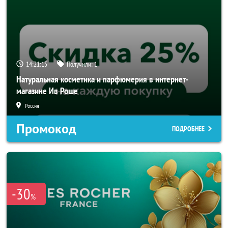
14:21:14
Получили:
1
Натуральная косметика и парфюмерия в интернет-
магазине Ив Роше
Россия
Промокод
ПОДРОБНЕЕ
-30
%