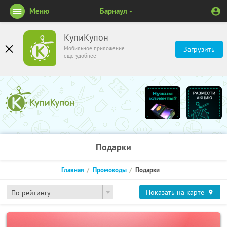
Меню
Барнаул
КупиКупон
Мобильное приложение
Загрузить
ещё удобнее
Подарки
Главная
Промокоды
Подарки
Показать на карте
По рейтингу