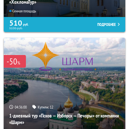
«ХохломаТур»
Сенная площадь
510
ПОДРОБНЕЕ
руб.
5190
руб.
-50
%
04:36:00
Купили:
12
1-дневный тур «Псков — Изборск — Печоры» от компании
«Шарм»