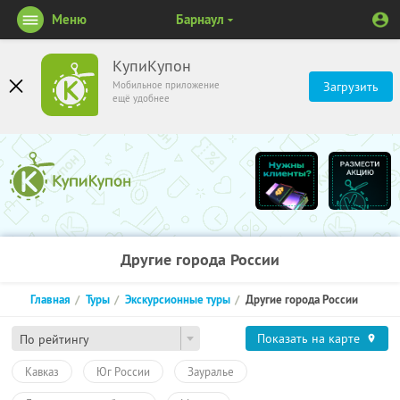
Меню
Барнаул
КупиКупон
Мобильное приложение
Загрузить
ещё удобнее
Другие города России
Главная
Туры
Экскурсионные туры
Другие города России
Показать на карте
По рейтингу
Кавказ
Юг России
Зауралье