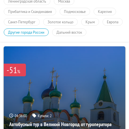
Ленинградская область
Москва
Прибалтика и Скандинавия
Подмосковье
Карелия
Санкт-Петербург
Золотое кольцо
Крым
Европа
Другие города России
Дальний восток
-51
%
04:36:00
Купили:
2
Автобусный тур в Великий Новгород от туроператора