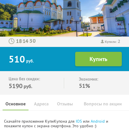
2
:
:
Купили:
510
руб.
Цена без скидки:
Экономия:
5190
51%
руб.
Основное
Адреса
Отзывы
Вопросы по акции
Скачайте приложение КупиКупона для
IOS
или
Android
и
покажите купон с экрана смартфона. Это удобно :)