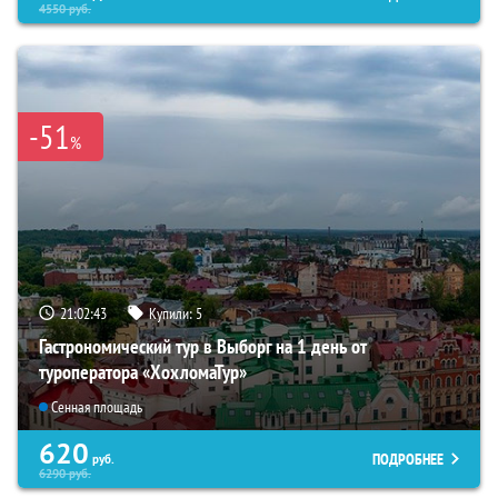
4550
руб.
-51
%
21:02:42
Купили:
5
Гастрономический тур в Выборг на 1 день от
туроператора «ХохломаТур»
Сенная площадь
620
ПОДРОБНЕЕ
руб.
6290
руб.