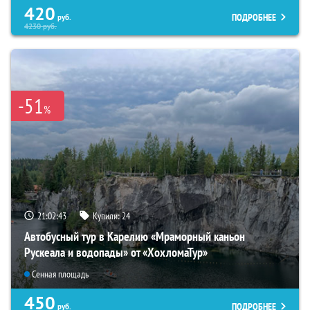
420
ПОДРОБНЕЕ
руб.
4230
руб.
-51
%
21:02:42
Купили:
24
Автобусный тур в Карелию «Мраморный каньон
Рускеала и водопады» от «ХохломаТур»
Сенная площадь
450
ПОДРОБНЕЕ
руб.