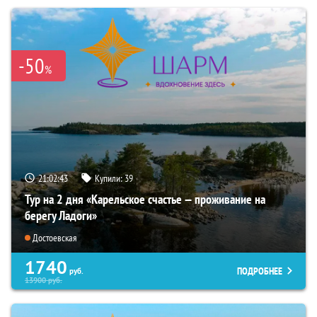
-50
%
21:02:42
Купили:
39
Тур на 2 дня «Карельское счастье — проживание на
берегу Ладоги»
Достоевская
1740
ПОДРОБНЕЕ
руб.
13900
руб.