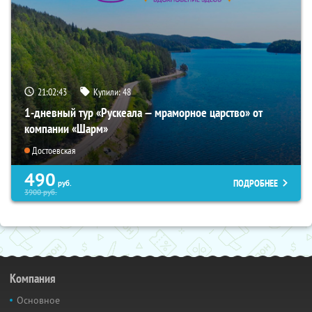
21:02:42
Купили:
48
1-дневный тур «Рускеала — мраморное царство» от
компании «Шарм»
Достоевская
490
ПОДРОБНЕЕ
руб.
3900
руб.
Компания
Основное