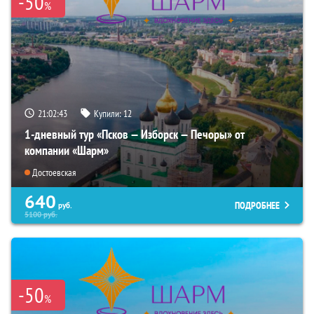
-50
%
21:02:42
Купили:
12
1-дневный тур «Псков — Изборск — Печоры» от
компании «Шарм»
Достоевская
640
ПОДРОБНЕЕ
руб.
5100
руб.
-50
%