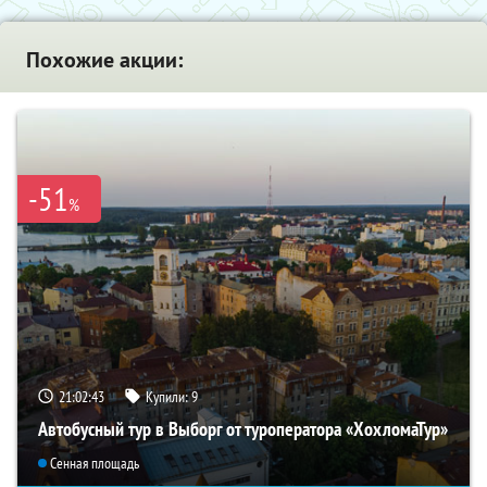
Похожие акции:
-51
%
21:02:42
Купили:
9
Автобусный тур в Выборг от туроператора «ХохломаТур»
Сенная площадь