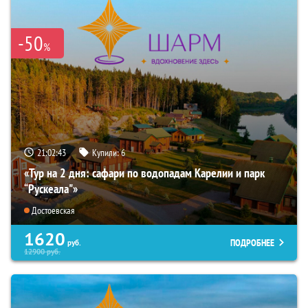
-50
%
21:02:42
Купили:
6
«Тур на 2 дня: сафари по водопадам Карелии и парк
“Рускеала"»
Достоевская
1620
ПОДРОБНЕЕ
руб.
12900
руб.