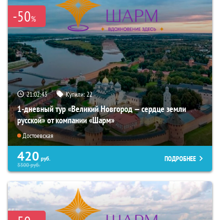
-50
%
21:02:42
Купили:
22
1-дневный тур «Великий Новгород — сердце земли
русской» от компании «Шарм»
Достоевская
420
ПОДРОБНЕЕ
руб.
3300
руб.