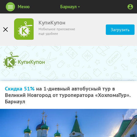
Меню
Барнаул
КупиКупон
Мобильное приложение
Загрузить
ещё удобнее
Скидка 51%
на 1-дневный автобусный тур в
Великий Новгород от туроператора «ХохломаТур».
Барнаул