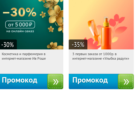
-30
%
-35
%
Косметика и парфюмерия в
3 первых заказа от 1000р. в
03:05:33
Получили:
2
03:05:33
Получили:
12
интернет-магазине Ив Роше
интернет-магазине «Улыбка радуги»
Россия
Россия
Промокод
Промокод