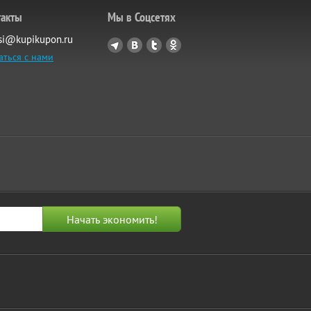
такты
Мы в Соцсетях
si@kupikupon.ru
аться с нами