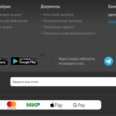
тнёрам
Документы
Кон
елаем акцию!
Агентский договор
spro
е, как Вебмастер
Лицензионный договор
Связ
е акции
Публичная оферта
Политика конфиденциальности
Ищите скидки поблизости,
не выходя из чата: