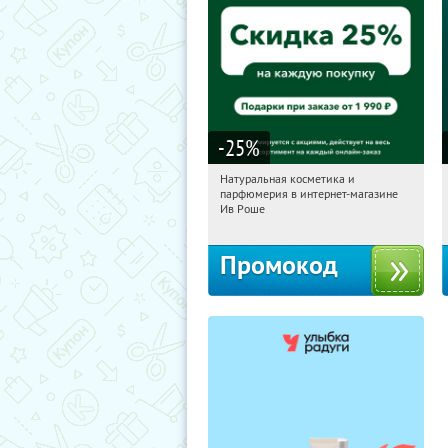
-25
%
Натуральная косметика и
03:05:33
Получили:
1
парфюмерия в интернет-магазине
Россия
Ив Роше
Промокод