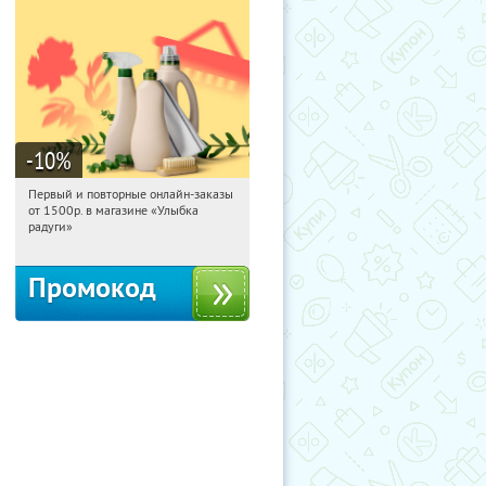
-10
%
Первый и повторные онлайн-заказы
03:05:33
Получили:
1
от 1500р. в магазине «Улыбка
Россия
радуги»
Промокод