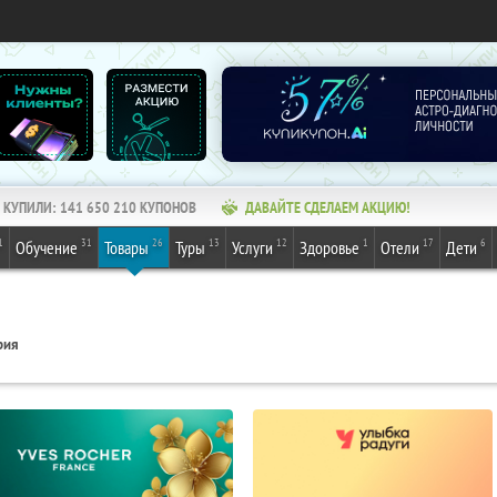
КУПИЛИ:
141 650 210
КУПОНОВ
ДАВАЙТЕ СДЕЛАЕМ АКЦИЮ!
1
31
26
13
12
1
17
6
Обучение
Товары
Туры
Услуги
Здоровье
Отели
Дети
рия