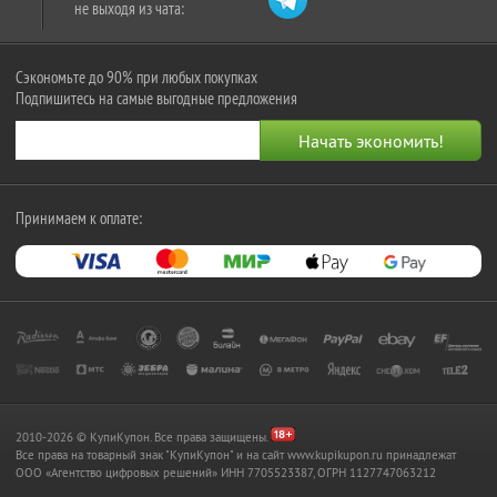
не выходя из чата:
Сэкономьте до 90% при любых покупках
Подпишитесь на самые выгодные предложения
Принимаем к оплате:
2010-2026 © КупиКупон. Все права защищены.
Все права на товарный знак "КупиКупон" и на сайт www.kupikupon.ru принадлежат
OOO «Агентство цифровых решений» ИНН 7705523387, ОГРН 1127747063212