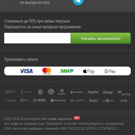
не выходя из чата:
Сэкономьте до 90% при любых покупках
Подпишитесь на самые выгодные предложения
Принимаем к оплате:
2010-2026 © КупиКупон. Все права защищены.
Все права на товарный знак "КупиКупон" и на сайт www.kupikupon.ru принадлежат
OOO «Агентство цифровых решений» ИНН 7705523387, ОГРН 1127747063212