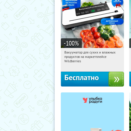
-100
%
Вакууматор для сухих и влажных
13:44:13
Получили:
175
продуктов на маркетплейсе
Россия
Wildberries
Бесплатно