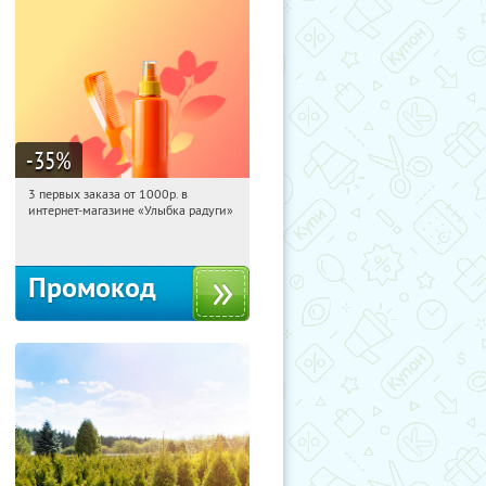
-35
%
3 первых заказа от 1000р. в
13:44:13
Получили:
12
интернет-магазине «Улыбка радуги»
Россия
Промокод