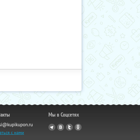
такты
Мы в Соцсетях
si@kupikupon.ru
аться с нами