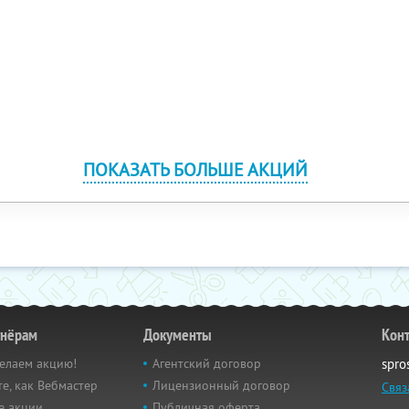
ПОКАЗАТЬ БОЛЬШЕ АКЦИЙ
тнёрам
Документы
Кон
елаем акцию!
Агентский договор
spro
е, как Вебмастер
Лицензионный договор
Связ
е акции
Публичная оферта