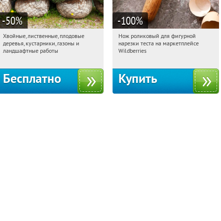
-50
%
-100
%
Хвойные, лиственные, плодовые
Нож роликовый для фигурной
13:44:13
Получили:
15
13:44:13
Получили:
265
деревья, кустарники, газоны и
нарезки теста на маркетплейсе
Павелецкая
Угрешская
Россия
ландшафтные работы
Wildberries
Бесплатно
Купить