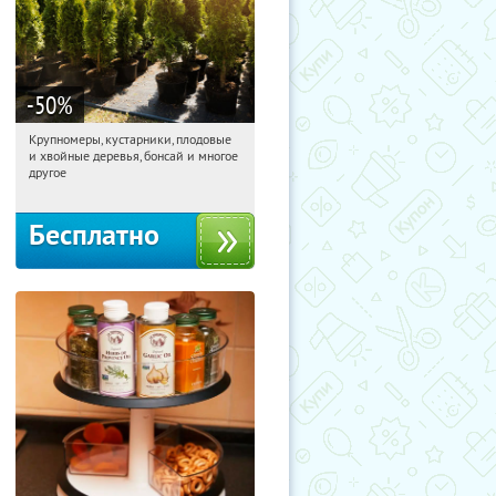
-50
%
Крупномеры, кустарники, плодовые
13:44:13
Получили:
28
и хвойные деревья, бонсай и многое
Москва, Рябиновая улица, 17
другое
Бесплатно