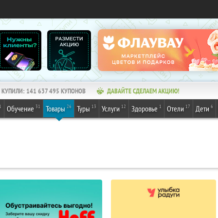
КУПИЛИ:
141 637 496
КУПОНОВ
ДАВАЙТЕ СДЕЛАЕМ АКЦИЮ!
1
31
26
13
12
1
17
6
Обучение
Товары
Туры
Услуги
Здоровье
Отели
Дети