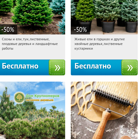
-50
%
-50
%
Сосны и ели, туи, лиственные,
Живые ели в горшках и другие
13:44:13
Получили:
31
13:44:13
Получили:
53
плодовые деревья и ландшафтные
хвойные деревья, лиственные
Московская обл., г. Химки,
Московская обл., г. Химки,
работы
кустарники
территориальное управление
территориальное управление
Кутузовское
Кутузовское
Бесплатно
Бесплатно