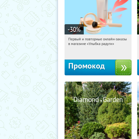
-30
%
Первый и повторные онлайн-заказы
13:44:13
Получили:
2
в магазине «Улыбка радуги»
Россия
Промокод