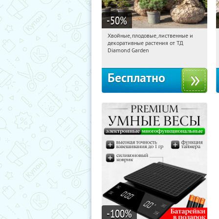
-50
%
Хвойные, плодовые, лиственные и
13:44:13
Получили:
15
декоративные растения от ТД
Выставочная
Угрешская
Diamond Garden
Бесплатно
-100
%