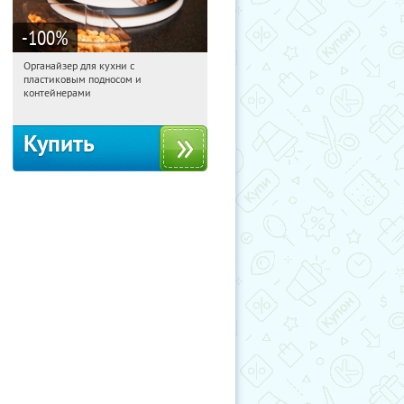
-100
%
Органайзер для кухни с
13:44:13
Получили:
312
пластиковым подносом и
Россия
контейнерами
Купить