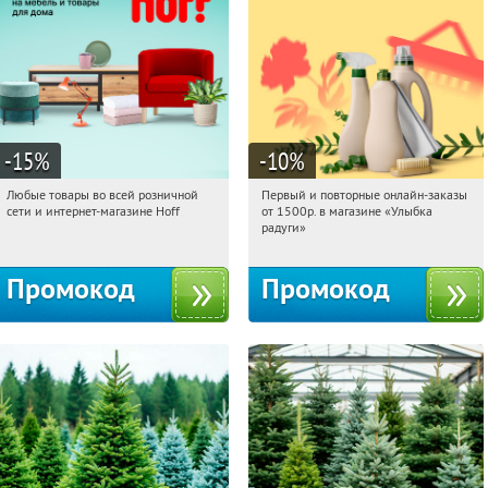
-15
%
-10
%
Любые товары во всей розничной
Первый и повторные онлайн-заказы
13:44:13
Получили:
83
13:44:13
Получили:
1
сети и интернет-магазине Hoff
от 1500р. в магазине «Улыбка
Москва, 1-й Волоколамский проезд,
Россия
радуги»
10с1
Промокод
Промокод