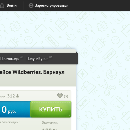
Войти
Зарегистрироваться
48
83
Промокоды
ПолучиКупон
йсе Wildberries. Барнаул
312
(3)
или:
0
руб.
 без скидки:
Экономия: