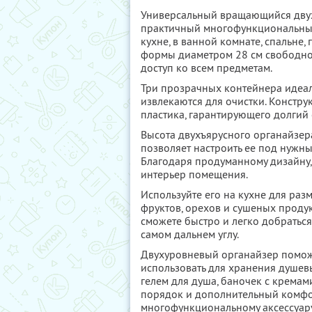
Универсальный вращающийся двух
практичный многофункциональный
кухне, в ванной комнате, спальне,
формы диаметром 28 см свободно 
доступ ко всем предметам.
Три прозрачных контейнера идеал
извлекаются для очистки. Констр
пластика, гарантирующего долгий
Высота двухъярусного органайзера
позволяет настроить ее под нужн
Благодаря продуманному дизайну,
интерьер помещения.
Используйте его на кухне для разм
фруктов, орехов и сушеных проду
сможете быстро и легко добраться
самом дальнем углу.
Двухуровневый органайзер поможе
использовать для хранения душев
гелем для душа, баночек с кремам
порядок и дополнительный комфор
многофункциональному аксессуар