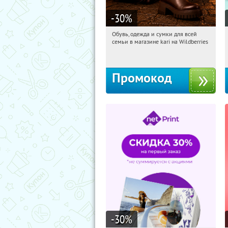
-30
%
Обувь, одежда и сумки для всей
15:59:57
Получили:
32
семьи в магазине kari на Wildberries
Россия
Промокод
-30
%