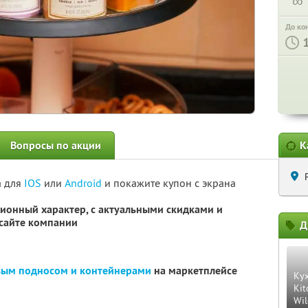
∞
До ко
Вопросы по акции
К
а для
IOS
или
Android
и покажите купон с экрана
ионный характер, с актуальными скидками и
сайте компании
Д
овым подносом и контейнерами
на маркетплейсе
Ку
Kit
Wil