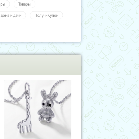
ары
Товары
 дома и дачи
ПолучиКупон