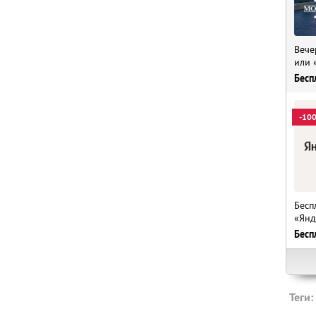
Вече
или 
Бесп
-10
Бесп
«Янд
Бесп
Теги: