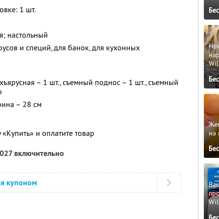
вке: 1 шт.
Бе
я; настольный
Но
оусов и специй, для банок, для кухонных
нар
Wil
Бе
ъярусная – 1 шт., съемный поднос – 1 шт., съемный
р
рина – 28 см
Жев
 «Купить» и оплатите товар
на 
Бе
2027 включительно
ся купоном
Вак
про
Wil
Бе