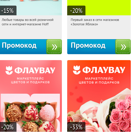
-15
%
-20
%
Любые товары во всей розничной
Первый заказ в сети магазинов
15:59:57
Получили:
83
15:59:57
Получи первым!
сети и интернет-магазине Hoff
«Золотое Яблоко»
Москва, 1-й Волоколамский проезд,
Россия
10с1
Промокод
Промокод
-20
%
-33
%