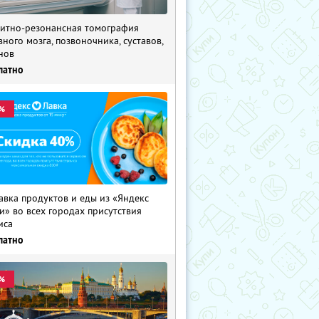
итно-резонансная томография
вного мозга, позвоночника, суставов,
нов
латно
%
авка продуктов и еды из «Яндекс
и» во всех городах присутствия
иса
латно
%