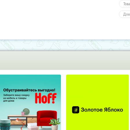
Тов
Для