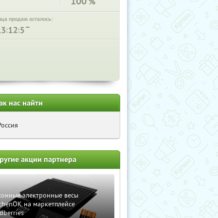
100
%
нца продаж осталось:
:
:
ак нас найти
Россия
ругие акции партнера
хонные электронные весы
chenOK на маркетплейсе
dberries