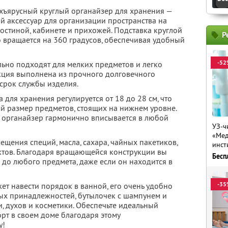
ъярусный круглый органайзер для хранения —
 аксессуар для организации пространства на
 гостиной, кабинете и прихожей. Подставка круглой
Р
вращается на 360 градусов, обеспечивая удобный
-52
ьно подходят для мелких предметов и легко
укция выполнена из прочного долговечного
 срок службы изделия.
 для хранения регулируется от 18 до 28 см, что
ый размер предметов, стоящих на нижнем уровне.
 органайзер гармонично вписывается в любой
УЗ-ч
«Мед
ещения специй, масла, сахара, чайных пакетиков,
инст
ктов. Благодаря вращающейся конструкции вы
Бесп
 до любого предмета, даже если он находится в
-35
т навести порядок в ванной, его очень удобно
ых принадлежностей, бутылочек с шампунем и
и, духов и косметики. Обеспечьте идеальный
т в своем доме благодаря этому
у!