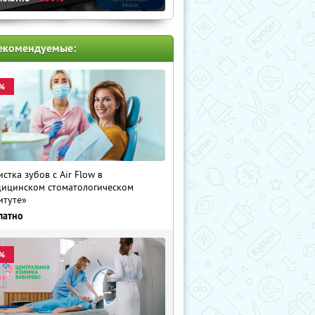
екомендуемые:
%
истка зубов с Air Flow в
ицинском стоматологическом
итуте»
латно
%