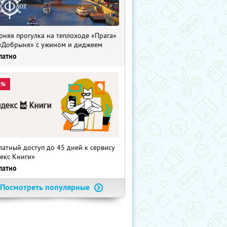
рняя прогулка на теплоходе «Прага»
«Добрыня» с ужином и диджеем
латно
0%
латный доступ до 45 дней к сервису
екс Книги»
латно
Посмотреть популярные