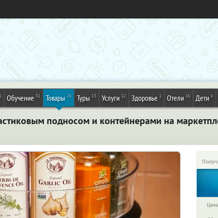
1
31
26
13
12
1
16
6
Обучение
Товары
Туры
Услуги
Здоровье
Отели
Дети
астиковым подносом и контейнерами на маркетпле
Получ
Цена