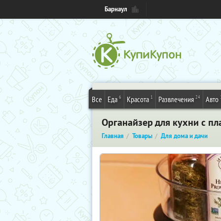
Барнаул
6
1
24
Все
Еда
Красота
Развлечения
Авто
Органайзер для кухни с пл
Главная
Товары
Для дома и дачи