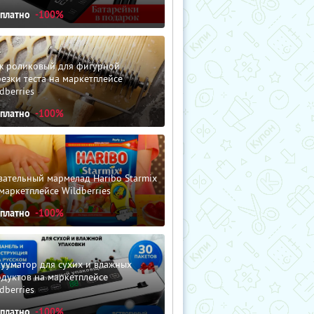
сплатно
-100%
ж роликовый для фигурной
езки теста на маркетплейсе
dberries
сплатно
-100%
ательный мармелад Haribo Starmix
маркетплейсе Wildberries
сплатно
-100%
ууматор для сухих и влажных
дуктов на маркетплейсе
dberries
сплатно
-100%