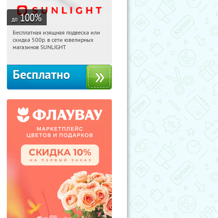
100
%
до
Бесплатная изящная подвеска или
15:59:57
Получили:
74
скидка 500р. в сети ювелирных
Россия
магазинов SUNLIGHT
Бесплатно