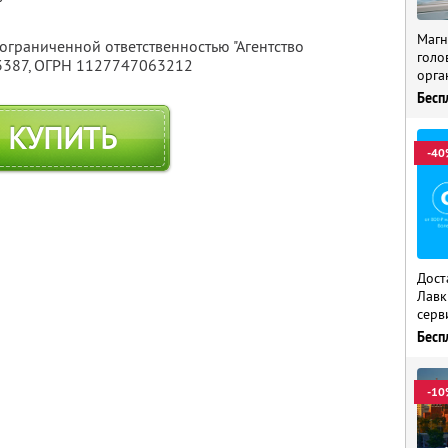
Магн
 ограниченной ответственностью "Агентство
голо
3387
, ОГРН 1127747063212
орга
Бесп
КУПИТЬ
-40
Дост
Лавк
серв
Бесп
-10