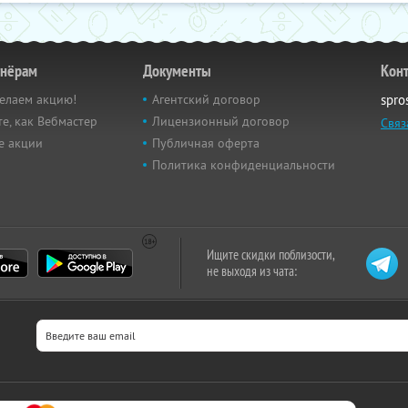
тнёрам
Документы
Кон
елаем акцию!
Агентский договор
spro
е, как Вебмастер
Лицензионный договор
Связ
е акции
Публичная оферта
Политика конфиденциальности
Ищите скидки поблизости,
не выходя из чата: