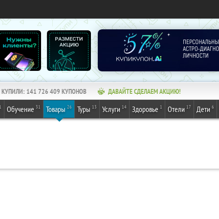
КУПИЛИ:
141 726 409
КУПОНОВ
ДАВАЙТЕ СДЕЛАЕМ АКЦИЮ!
1
31
26
13
14
1
17
6
Обучение
Товары
Туры
Услуги
Здоровье
Отели
Дети