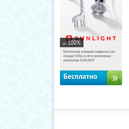
100
%
до
Бесплатная изящная подвеска или
11:19:46
Получили:
74
скидка 500р. в сети ювелирных
Россия
магазинов SUNLIGHT
Бесплатно