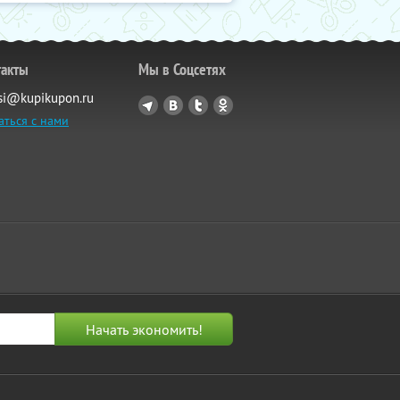
такты
Мы в Соцсетях
si@kupikupon.ru
аться с нами