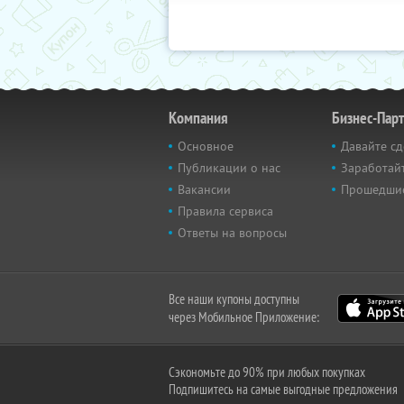
Компания
Бизнес-Пар
Основное
Давайте сд
Публикации о нас
Заработайт
Вакансии
Прошедши
Правила сервиса
Ответы на вопросы
Все наши купоны доступны
через Мобильное Приложение:
Сэкономьте до 90% при любых покупках
Подпишитесь на самые выгодные предложения