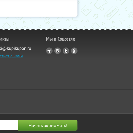
такты
Мы в Соцсетях
si@kupikupon.ru
аться с нами