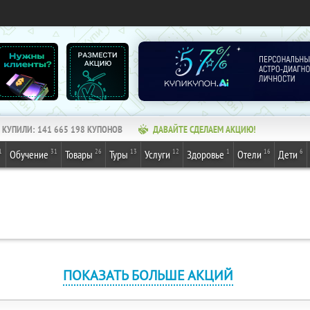
КУПИЛИ:
141 665 198
КУПОНОВ
ДАВАЙТЕ СДЕЛАЕМ АКЦИЮ!
1
31
26
13
12
1
16
6
Обучение
Товары
Туры
Услуги
Здоровье
Отели
Дети
ПОКАЗАТЬ БОЛЬШЕ АКЦИЙ