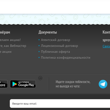
тнёрам
Документы
Кон
елаем акцию!
Агентский договор
spro
е, как Вебмастер
Лицензионный договор
Связ
е акции
Публичная оферта
Политика конфиденциальности
Ищите скидки поблизости,
не выходя из чата: