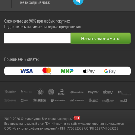
не выходя из чата:
Сэкономьте до 90% при любых покупках
Подпишитесь на самые выгодные предложения
Принимаем к оплате:
2010-2026 © КупиКупон. Все права защищены.
Все права на товарный знак "КупиКупон" и на сайт www.kupikupon.ru принадлежат
OOO «Агентство цифровых решений» ИНН 7705523387, ОГРН 1127747063212