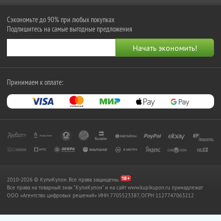
Сэкономьте до 90% при любых покупках
Подпишитесь на самые выгодные предложения
Принимаем к оплате:
2010-2026 © КупиКупон. Все права защищены.
Все права на товарный знак "КупиКупон" и на сайт www.kupikupon.ru принадлежат
OOO «Агентство цифровых решений» ИНН 7705523387, ОГРН 1127747063212