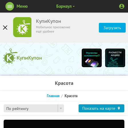
Меню
Барнаул
КупиКупон
Мобильное приложение
Загрузить
ещё удобнее
Красота
Главная
Красота
Показать на карте
По рейтингу