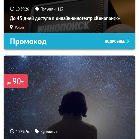
10:39:25
Получили:
113
До 45 дней доступа в онлайн-кинотеатр «Кинопоиск»
Россия
Промокод
ПОДРОБНЕЕ
90
%
до
10:39:25
Купили:
29