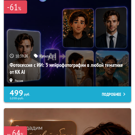
-61
%
10:39:25
Купили:
81
Фотосессия с ИИ: 3 нейрофотографии в любой тематике
от KK AI
Россия
499
ПОДРОБНЕЕ
руб.
1290
руб.
64
%
до