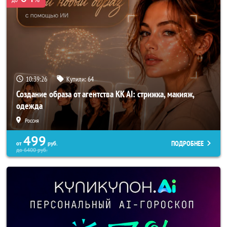
10:39:25
Купили:
64
Создание образа от агентства KK AI: стрижка, макияж,
одежда
Россия
499
ПОДРОБНЕЕ
от
руб.
до
6400
руб.