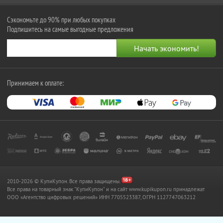
Сэкономьте до 90% при любых покупках
Подпишитесь на самые выгодные предложения
Принимаем к оплате:
2010-2026 © КупиКупон. Все права защищены.
Все права на товарный знак "КупиКупон" и на сайт www.kupikupon.ru принадлежат
OOO «Агентство цифровых решений» ИНН 7705523387, ОГРН 1127747063212