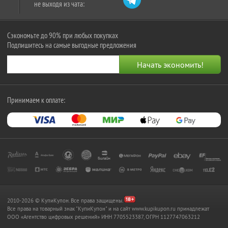
не выходя из чата:
Сэкономьте до 90% при любых покупках
Подпишитесь на самые выгодные предложения
Принимаем к оплате:
2010-2026 © КупиКупон. Все права защищены.
Все права на товарный знак "КупиКупон" и на сайт www.kupikupon.ru принадлежат
OOO «Агентство цифровых решений» ИНН 7705523387, ОГРН 1127747063212