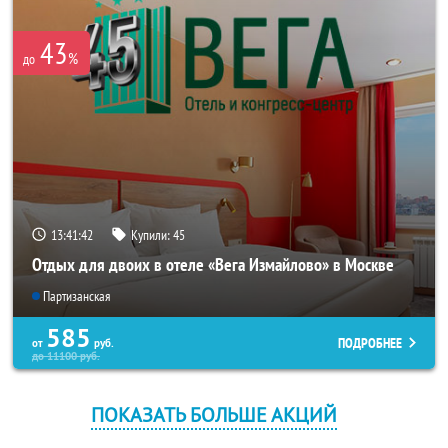
43
%
до
13:41:41
Купили:
45
Отдых для двоих в отеле «Вега Измайлово» в Москве
Партизанская
585
ПОДРОБНЕЕ
от
руб.
до
11100
руб.
ПОКАЗАТЬ БОЛЬШЕ АКЦИЙ