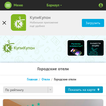
Меню
Барнаул
КупиКупон
Мобильное приложение
Загрузить
ещё удобнее
Городские отели
Главная
Отели
Городские отели
Показать на карте
По рейтингу