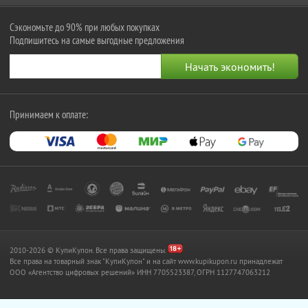
Сэкономьте до 90% при любых покупках
Подпишитесь на самые выгодные предложения
Принимаем к оплате:
2010-2026 © КупиКупон. Все права защищены.
Все права на товарный знак "КупиКупон" и на сайт www.kupikupon.ru принадлежат
OOO «Агентство цифровых решений» ИНН 7705523387, ОГРН 1127747063212