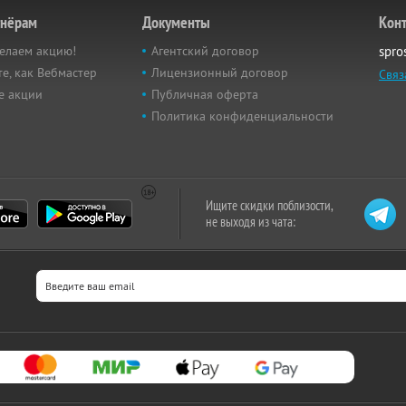
тнёрам
Документы
Кон
елаем акцию!
Агентский договор
spro
е, как Вебмастер
Лицензионный договор
Связ
е акции
Публичная оферта
Политика конфиденциальности
Ищите скидки поблизости,
не выходя из чата: