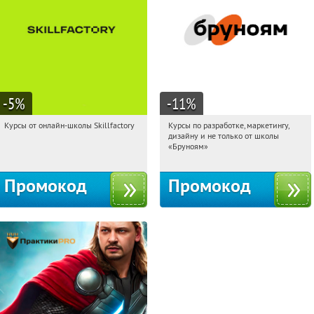
-5
%
-11
%
Курсы от онлайн-школы Skillfactory
Курсы по разработке, маркетингу,
11:01:10
Получи первым!
11:01:10
Получи первым!
дизайну и не только от школы
Россия
Россия
«Бруноям»
Промокод
Промокод