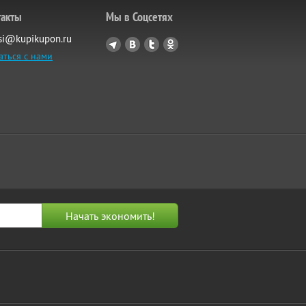
такты
Мы в Соцсетях
si@kupikupon.ru
аться с нами