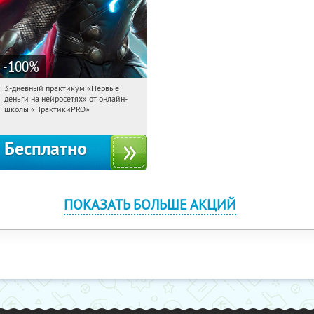
-100
%
3-дневный практикум «Первые
11:01:10
Получили:
29
деньги на нейросетях» от онлайн-
Россия
школы «ПрактикиPRO»
Бесплатно
ПОКАЗАТЬ БОЛЬШЕ АКЦИЙ