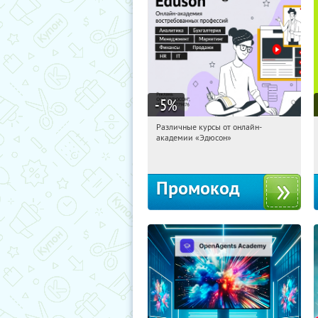
-5
%
Различные курсы от онлайн-
11:01:10
Получили:
2
академии «Эдюсон»
Россия
Промокод