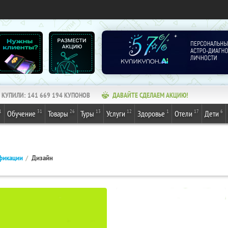
КУПИЛИ:
141 669 194
КУПОНОВ
ДАВАЙТЕ СДЕЛАЕМ АКЦИЮ!
1
31
26
13
12
1
17
6
Обучение
Товары
Туры
Услуги
Здоровье
Отели
Дети
фикации
Дизайн