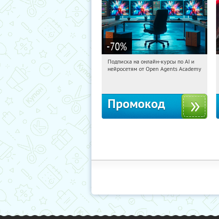
-70
%
Подписка на онлайн-курсы по AI и
11:01:10
Получили:
18
нейросетям от Open Agents Academy
Россия
Промокод