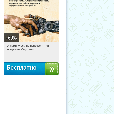
-60
%
Онлайн-курсы по нейросетям от
11:01:10
Получили:
6
академии «Эдюсон»
Москва
Бесплатно