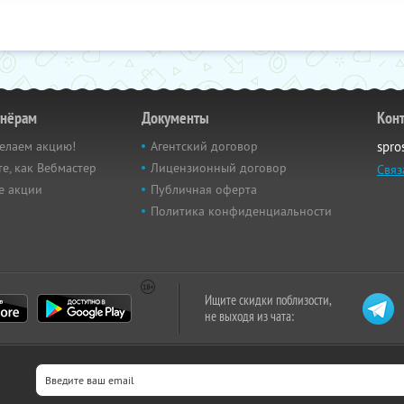
тнёрам
Документы
Кон
елаем акцию!
Агентский договор
spro
е, как Вебмастер
Лицензионный договор
Связ
е акции
Публичная оферта
Политика конфиденциальности
Ищите скидки поблизости,
не выходя из чата: