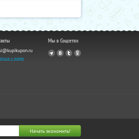
такты
Мы в Соцсетях
si@kupikupon.ru
аться с нами