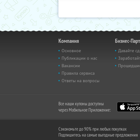
Компания
Бизнес-Пар
Основное
Давайте сд
Публикации о нас
Заработайт
Вакансии
Прошедши
Правила сервиса
Ответы на вопросы
Все наши купоны доступны
через Мобильное Приложение:
Сэкономьте до 90% при любых покупках
Подпишитесь на самые выгодные предложения