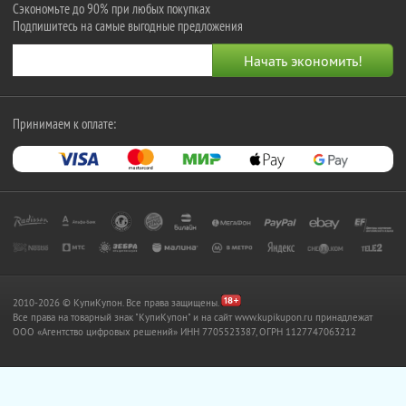
Сэкономьте до 90% при любых покупках
Подпишитесь на самые выгодные предложения
Принимаем к оплате:
2010-2026 © КупиКупон. Все права защищены.
Все права на товарный знак "КупиКупон" и на сайт www.kupikupon.ru принадлежат
OOO «Агентство цифровых решений» ИНН 7705523387, ОГРН 1127747063212