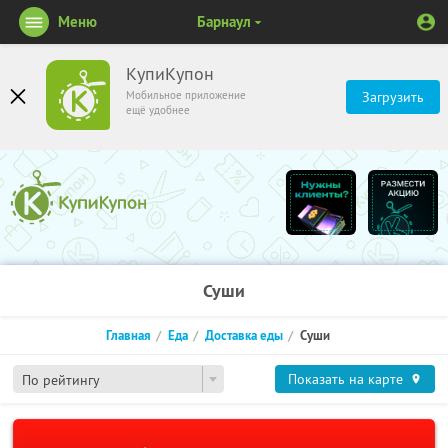
Меню
Барнаул
КупиКупон
Мобильное приложение
Загрузить
ещё удобнее
Суши
Главная
Еда
Доставка еды
Суши
Показать на карте
По рейтингу