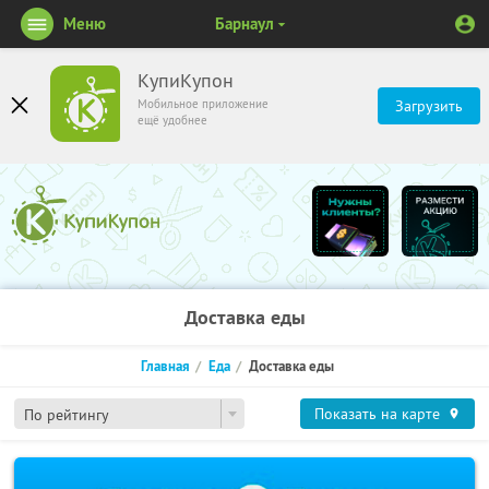
Меню
Барнаул
КупиКупон
Мобильное приложение
Загрузить
ещё удобнее
Доставка еды
Главная
Еда
Доставка еды
Показать на карте
По рейтингу