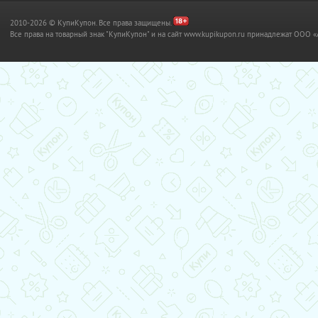
2010-2026 © КупиКупон. Все права защищены.
Все права на товарный знак "КупиКупон" и на сайт www.kupikupon.ru принадлежат OO