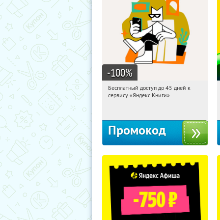
-100
%
Бесплатный доступ до 45 дней к
06:21:30
Получи первым!
сервису «Яндекс Книги»
Россия
Промокод