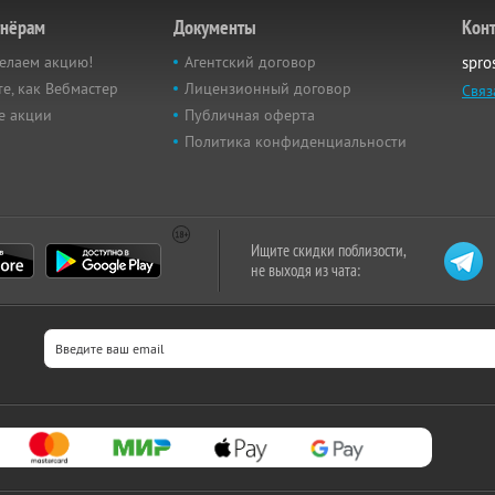
тнёрам
Документы
Кон
елаем акцию!
Агентский договор
spro
е, как Вебмастер
Лицензионный договор
Связ
е акции
Публичная оферта
Политика конфиденциальности
Ищите скидки поблизости,
не выходя из чата: