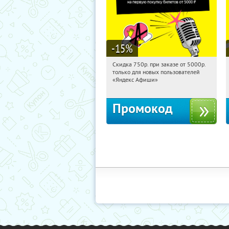
-15
%
Скидка 750р. при заказе от 5000р.
06:21:30
Получили:
114
только для новых пользователей
Россия
«Яндекс Афиши»
Промокод