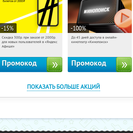
-15
%
-100
%
Скидка 300р. при заказе от 2000р.
До 45 дней доступа в онлайн-
06:21:30
Получили:
65
06:21:30
Получили:
113
для новых пользователей в «Яндекс
кинотеатр «Кинопоиск»
Россия
Россия
Афише»
Промокод
Промокод
ПОКАЗАТЬ БОЛЬШЕ АКЦИЙ