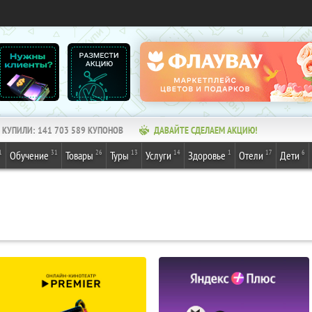
КУПИЛИ:
141 703 589
КУПОНОВ
ДАВАЙТЕ СДЕЛАЕМ АКЦИЮ!
1
31
26
13
14
1
17
6
Обучение
Товары
Туры
Услуги
Здоровье
Отели
Дети