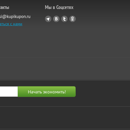
такты
Мы в Соцсетях
si@kupikupon.ru
аться с нами