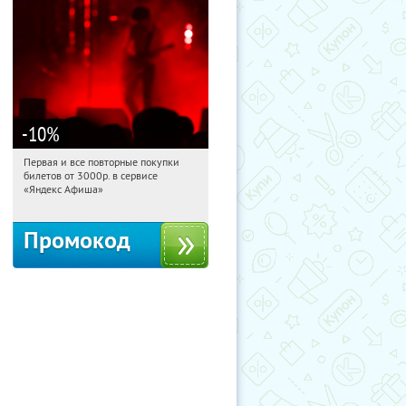
-10
%
Первая и все повторные покупки
06:21:30
Получили:
155
билетов от 3000р. в сервисе
Россия
«Яндекс Афиша»
Промокод