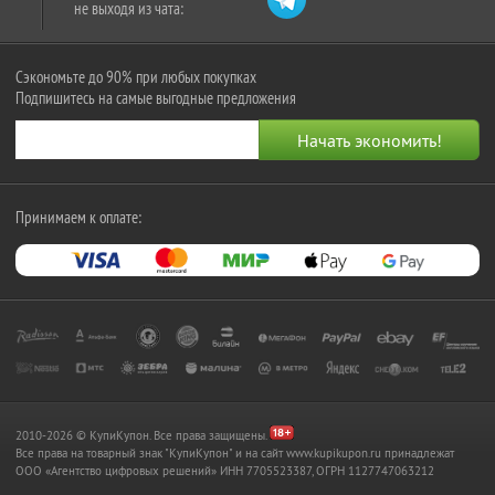
не выходя из чата:
Сэкономьте до 90% при любых покупках
Подпишитесь на самые выгодные предложения
Принимаем к оплате:
2010-2026 © КупиКупон. Все права защищены.
Все права на товарный знак "КупиКупон" и на сайт www.kupikupon.ru принадлежат
OOO «Агентство цифровых решений» ИНН 7705523387, ОГРН 1127747063212