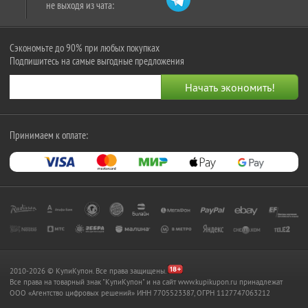
не выходя из чата:
Сэкономьте до 90% при любых покупках
Подпишитесь на самые выгодные предложения
Принимаем к оплате:
2010-2026 © КупиКупон. Все права защищены.
Все права на товарный знак "КупиКупон" и на сайт www.kupikupon.ru принадлежат
OOO «Агентство цифровых решений» ИНН 7705523387, ОГРН 1127747063212