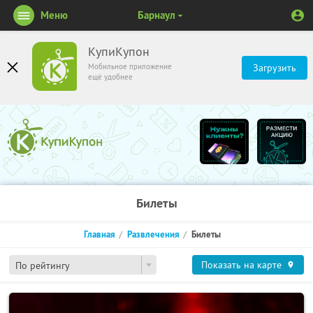
Меню
Барнаул
КупиКупон
Мобильное приложение
Загрузить
ещё удобнее
Билеты
Главная
Развлечения
Билеты
Показать на карте
По рейтингу