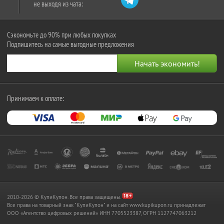
не выходя из чата:
Сэкономьте до 90% при любых покупках
Подпишитесь на самые выгодные предложения
Принимаем к оплате:
2010-2026 © КупиКупон. Все права защищены.
Все права на товарный знак "КупиКупон" и на сайт www.kupikupon.ru принадлежат
OOO «Агентство цифровых решений» ИНН 7705523387, ОГРН 1127747063212