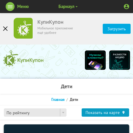
Меню
Барнаул
КупиКупон
Мобильное приложение
Загрузить
ещё удобнее
Дети
Главная
Дети
Показать на карте
По рейтингу