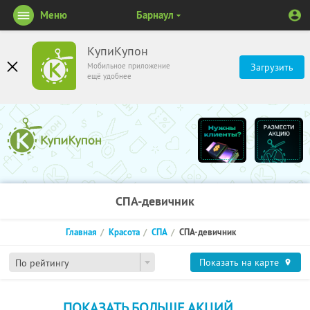
Меню
Барнаул
КупиКупон
Мобильное приложение
Загрузить
ещё удобнее
СПА-девичник
Главная
Красота
СПА
СПА-девичник
Показать на карте
По рейтингу
ПОКАЗАТЬ БОЛЬШЕ АКЦИЙ