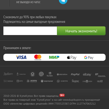
не выходя из чата:
Сэкономьте до 90% при любых покупках
Подпишитесь на самые выгодные предложения
Принимаем к оплате:
2010-2026 © КупиКупон. Все права защищены.
Все права на товарный знак "КупиКупон" и на сайт www.kupikupon.ru принадлежат
OOO «Агентство цифровых решений» ИНН 7705523387, ОГРН 1127747063212