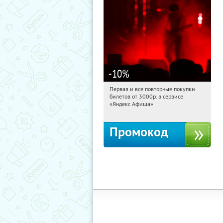
-10
%
Первая и все повторные покупки
16:05:37
Получили:
155
билетов от 3000р. в сервисе
Россия
«Яндекс Афиша»
Промокод