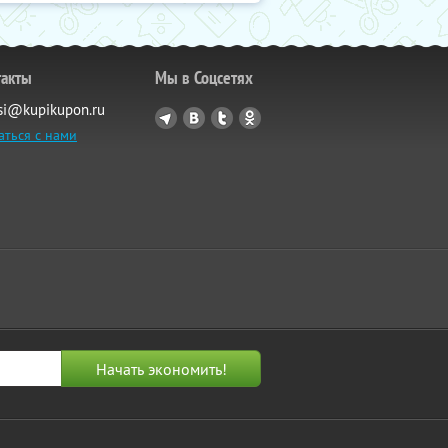
такты
Мы в Соцсетях
si@kupikupon.ru
аться с нами