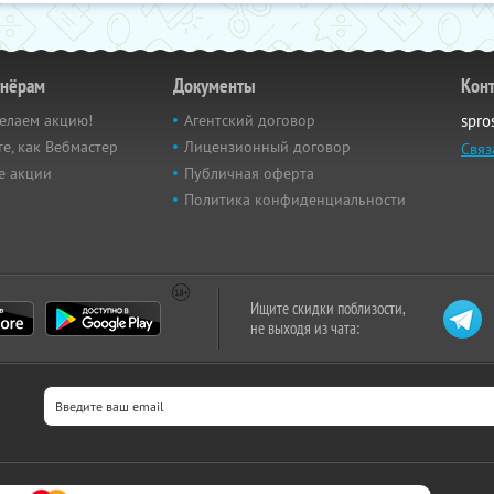
тнёрам
Документы
Кон
елаем акцию!
Агентский договор
spro
е, как Вебмастер
Лицензионный договор
Связ
е акции
Публичная оферта
Политика конфиденциальности
Ищите скидки поблизости,
не выходя из чата: