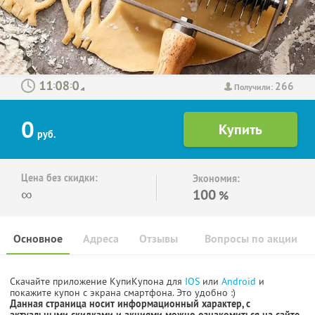
266
:
:
Получили:
0
руб.
Цена без скидки:
Экономия:
∞
100
%
Основное
Адреса
Отзывы
Вопросы по акции
Скачайте приложение КупиКупона для
IOS
или
Android
и
покажите купон с экрана смартфона. Это удобно :)
Данная страница носит информационный характер, с