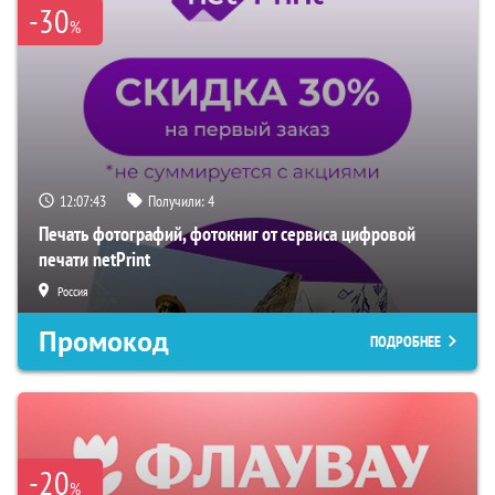
-30
%
12:07:42
Получили:
4
Печать фотографий, фотокниг от сервиса цифровой
печати netPrint
Россия
Промокод
ПОДРОБНЕЕ
-20
%