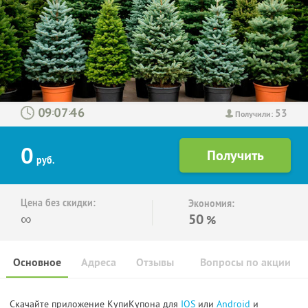
53
:
:
Получили:
0
руб.
Цена без скидки:
Экономия:
∞
50
%
Основное
Адреса
Отзывы
Вопросы по акции
Скачайте приложение КупиКупона для
IOS
или
Android
и