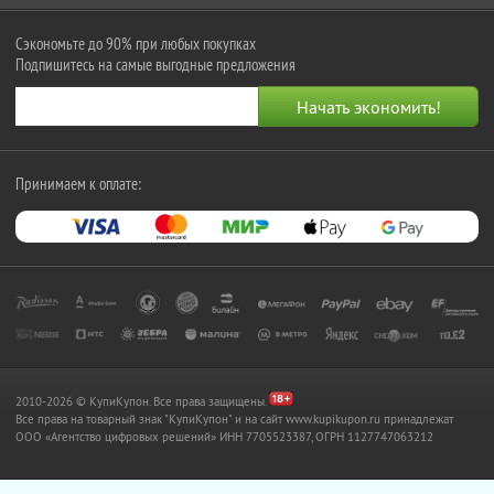
Сэкономьте до 90% при любых покупках
Подпишитесь на самые выгодные предложения
Принимаем к оплате:
2010-2026 © КупиКупон. Все права защищены.
Все права на товарный знак "КупиКупон" и на сайт www.kupikupon.ru принадлежат
OOO «Агентство цифровых решений» ИНН 7705523387, ОГРН 1127747063212