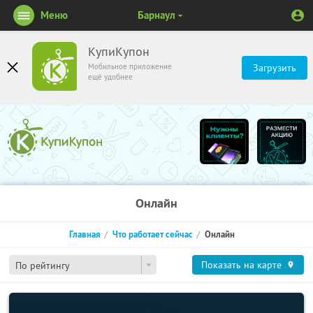
Меню
Барнаул
КупиКупон
Мобильное приложение
Загрузить
ещё удобнее
Онлайн
Главная
Что работает сейчас
Онлайн
Показать на карте
По рейтингу