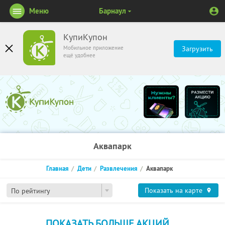
Меню
Барнаул
КупиКупон
Мобильное приложение
Загрузить
ещё удобнее
Аквапарк
Главная
Дети
Развлечения
Аквапарк
Показать на карте
По рейтингу
ПОКАЗАТЬ БОЛЬШЕ АКЦИЙ