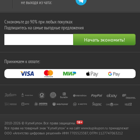
не выходя из чата:
Сэкономьте до 90% при любых покупках
Подпишитесь на самые выгодные предложения
Принимаем к оплате:
2010-2026 © КупиКупон. Все права защищены.
Все права на товарный знак "КупиКупон" и на сайт www.kupikupon.ru принадлежат
OOO «Агентство цифровых решений» ИНН 7705523387, ОГРН 1127747063212