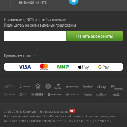
не выходя из чата:
Сэкономьте до 90% при любых покупках
Подпишитесь на самые выгодные предложения
Принимаем к оплате:
2010-2026 © КупиКупон. Все права защищены.
Все права на товарный знак "КупиКупон" и на сайт www.kupikupon.ru принадлежат
OOO «Агентство цифровых решений» ИНН 7705523387, ОГРН 1127747063212