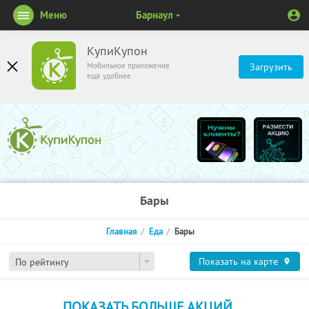
Меню
Барнаул
КупиКупон
Мобильное приложение
Загрузить
ещё удобнее
Бары
Главная
Еда
Бары
Показать на карте
По рейтингу
ПОКАЗАТЬ БОЛЬШЕ АКЦИЙ