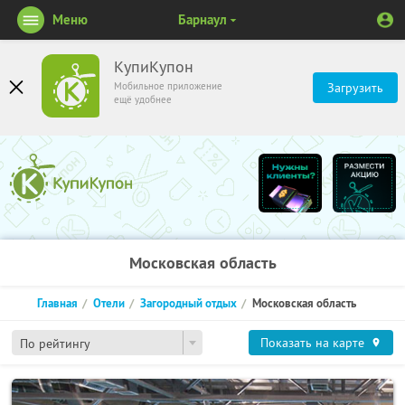
Меню
Барнаул
КупиКупон
Мобильное приложение
Загрузить
ещё удобнее
Московская область
Главная
Отели
Загородный отдых
Московская область
Показать на карте
По рейтингу