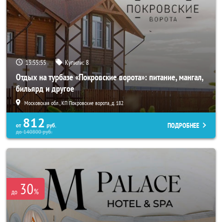
13:55:54
Купили:
8
Отдых на турбазе «Покровские ворота»: питание, мангал,
бильярд и другое
Московская обл., КП Покровские ворота, д. 182
812
ПОДРОБНЕЕ
от
руб.
до
140800
руб.
30
%
до