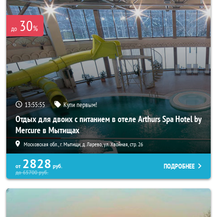
30
%
до
13:55:54
Купи первым!
Отдых для двоих с питанием в отеле Arthurs Spa Hotel by
Mercure в Мытищах
Московская обл., г. Мытищи, д. Ларево, ул. Хвойная, стр. 26
2828
ПОДРОБНЕЕ
от
руб.
до
65700
руб.