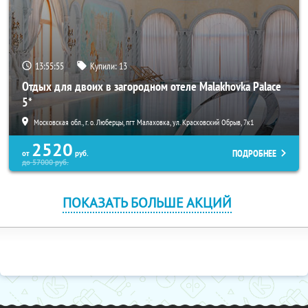
13:55:54
Купили:
13
Отдых для двоих в загородном отеле Malakhovka Palace
5*
Московская обл., г. о. Люберцы, пгт Малаховка, ул. Красковский Обрыв, 7к1
2520
ПОДРОБНЕЕ
от
руб.
до
57000
руб.
ПОКАЗАТЬ БОЛЬШЕ АКЦИЙ