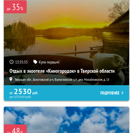
35
%
до
13:55:54
Купи первым!
Отдых в экоотеле «Киногородок» в Тверской области
Тверская обл., Бологовский р-н, Выползовское с/п, дер. Михайловское, д. 15
2530
ПОДРОБНЕЕ
от
руб.
до
173110
руб.
48
%
до