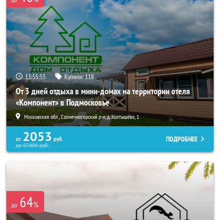
13:55:54
Купили:
118
От 3 дней отдыха в мини-домах на территории отеля
«Компонент» в Подмосковье
Московская обл., Солнечногорский р-н, д. Колтышево, 1
2053
ПОДРОБНЕЕ
от
руб.
до
67400
руб.
64
%
до