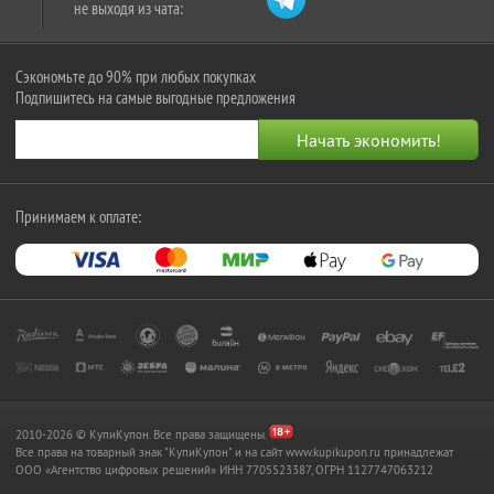
не выходя из чата:
Сэкономьте до 90% при любых покупках
Подпишитесь на самые выгодные предложения
Принимаем к оплате:
2010-2026 © КупиКупон. Все права защищены.
Все права на товарный знак "КупиКупон" и на сайт www.kupikupon.ru принадлежат
OOO «Агентство цифровых решений» ИНН 7705523387, ОГРН 1127747063212