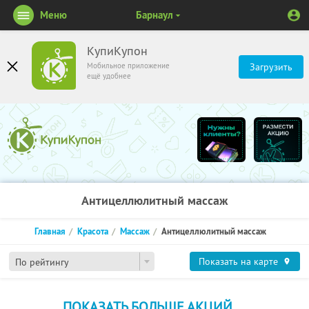
Меню
Барнаул
КупиКупон
Мобильное приложение
Загрузить
ещё удобнее
Антицеллюлитный массаж
Главная
Красота
Массаж
Антицеллюлитный массаж
Показать на карте
По рейтингу
ПОКАЗАТЬ БОЛЬШЕ АКЦИЙ