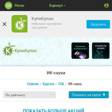
Меню
Барнаул
КупиКупон
Мобильное приложение
Загрузить
ещё удобнее
ИК-сауна
Главная
Красота
СПА
ИК-сауна
Показать на карте
По рейтингу
ПОКАЗАТЬ БОЛЬШЕ АКЦИЙ