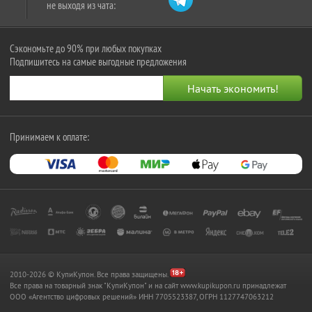
не выходя из чата:
Сэкономьте до 90% при любых покупках
Подпишитесь на самые выгодные предложения
Принимаем к оплате:
2010-2026 © КупиКупон. Все права защищены.
Все права на товарный знак "КупиКупон" и на сайт www.kupikupon.ru принадлежат
OOO «Агентство цифровых решений» ИНН 7705523387, ОГРН 1127747063212