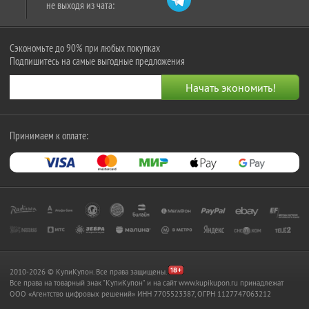
не выходя из чата:
Сэкономьте до 90% при любых покупках
Подпишитесь на самые выгодные предложения
Принимаем к оплате:
2010-2026 © КупиКупон. Все права защищены.
Все права на товарный знак "КупиКупон" и на сайт www.kupikupon.ru принадлежат
OOO «Агентство цифровых решений» ИНН 7705523387, ОГРН 1127747063212