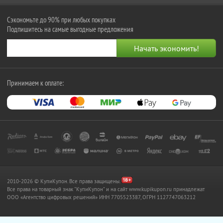
Сэкономьте до 90% при любых покупках
Подпишитесь на самые выгодные предложения
Принимаем к оплате:
2010-2026 © КупиКупон. Все права защищены.
Все права на товарный знак "КупиКупон" и на сайт www.kupikupon.ru принадлежат
OOO «Агентство цифровых решений» ИНН 7705523387, ОГРН 1127747063212