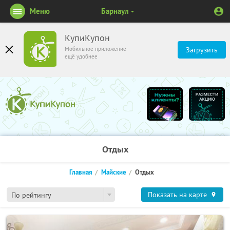
Меню
Барнаул
КупиКупон
Мобильное приложение
Загрузить
ещё удобнее
Отдых
Главная
Майские
Отдых
Показать на карте
По рейтингу