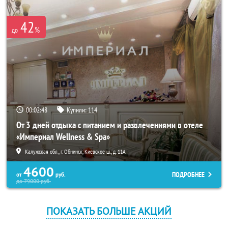
42
%
до
00:02:47
Купили:
114
От 3 дней отдыха с питанием и развлечениями в отеле
«Империал Wellness & Spa»
Калужская обл., г. Обнинск, Киевское ш., д. 11А
4600
ПОДРОБНЕЕ
от
руб.
до
79000
руб.
ПОКАЗАТЬ БОЛЬШЕ АКЦИЙ