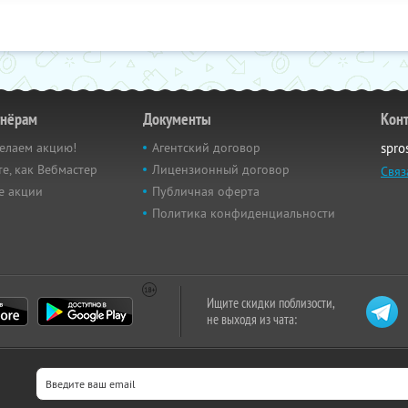
тнёрам
Документы
Кон
елаем акцию!
Агентский договор
spro
е, как Вебмастер
Лицензионный договор
Связ
е акции
Публичная оферта
Политика конфиденциальности
Ищите скидки поблизости,
не выходя из чата: