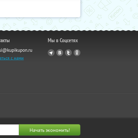
такты
Мы в Соцсетях
si@kupikupon.ru
аться с нами