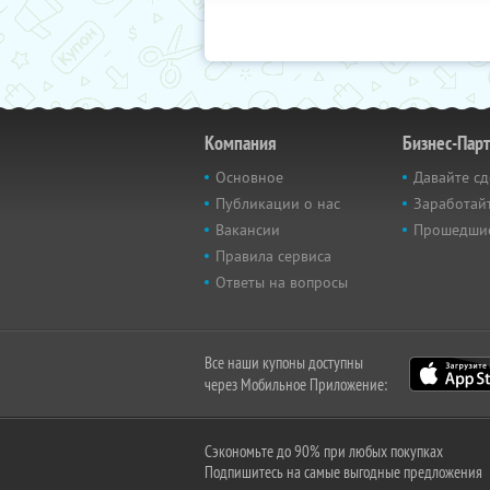
Компания
Бизнес-Пар
Основное
Давайте сд
Публикации о нас
Заработайт
Вакансии
Прошедши
Правила сервиса
Ответы на вопросы
Все наши купоны доступны
через Мобильное Приложение:
Сэкономьте до 90% при любых покупках
Подпишитесь на самые выгодные предложения