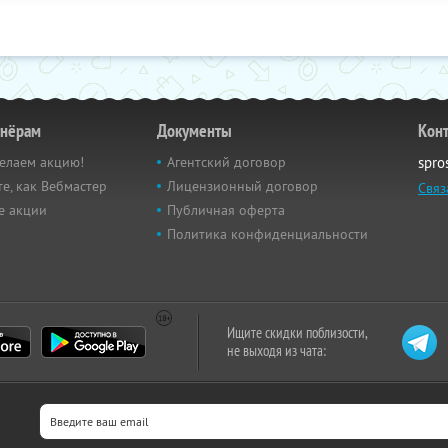
тнёрам
Документы
Кон
елаем акцию!
Агентский договор
spro
е, как Вебмастер
Лицензионный договор
Связ
е акции
Публичная оферта
Политика конфиденциальности
Ищите скидки поблизости,
не выходя из чата: