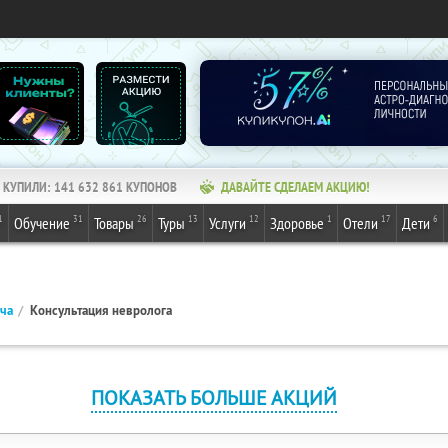
КУПИЛИ:
141 632 861
КУПОНОВ
ДАВАЙТЕ СДЕЛАЕМ АКЦИЮ!
1
31
26
13
12
1
17
6
Обучение
Товары
Туры
Услуги
Здоровье
Отели
Дети
ача
Консультация невролога
ПОКАЗАТЬ БОЛЬШЕ АКЦИЙ