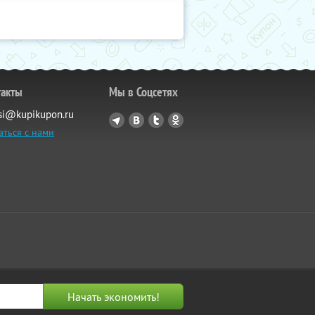
такты
Мы в Соцсетях
si@kupikupon.ru
аться с нами