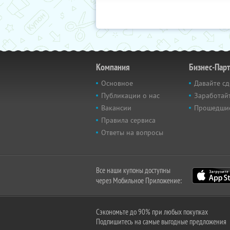
Компания
Бизнес-Пар
Основное
Давайте сд
Публикации о нас
Заработайт
Вакансии
Прошедши
Правила сервиса
Ответы на вопросы
Все наши купоны доступны
через Мобильное Приложение:
Сэкономьте до 90% при любых покупках
Подпишитесь на самые выгодные предложения