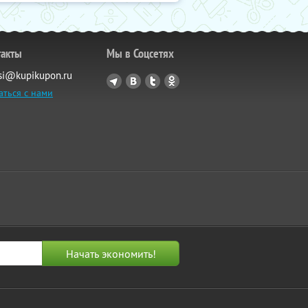
такты
Мы в Соцсетях
si@kupikupon.ru
аться с нами