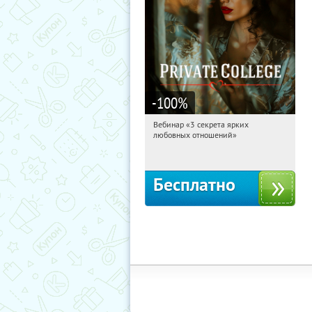
-100
%
Вебинар «3 секрета ярких
20:41:06
Получили:
37
любовных отношений»
Россия
Бесплатно