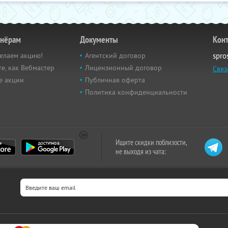
тнёрам
Документы
Кон
елаем акцию!
Агентский договор
spro
е, как Вебмастер
Лицензионный договор
Связ
е акции
Публичная оферта
Политика конфиденциальности
Ищите скидки поблизости,
не выходя из чата: