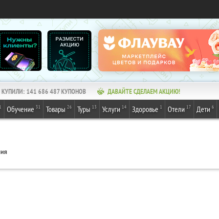
КУПИЛИ:
141 686 487
КУПОНОВ
ДАВАЙТЕ СДЕЛАЕМ АКЦИЮ!
1
31
26
13
14
1
17
6
Обучение
Товары
Туры
Услуги
Здоровье
Отели
Дети
ния