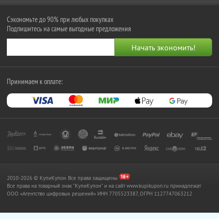
Сэкономьте до 90% при любых покупках
Подпишитесь на самые выгодные предложения
Принимаем к оплате:
2010-2026 © КупиКупон. Все права защищены.
Все права на товарный знак "КупиКупон" и на сайт www.kupikupon.ru принадлежат
OOO «Агентство цифровых решений» ИНН 7705523387, ОГРН 1127747063212