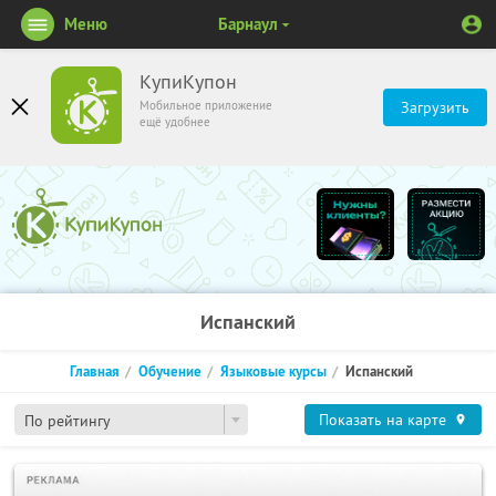
Меню
Барнаул
КупиКупон
Мобильное приложение
Загрузить
ещё удобнее
Испанский
Главная
Обучение
Языковые курсы
Испанский
Показать на карте
По рейтингу