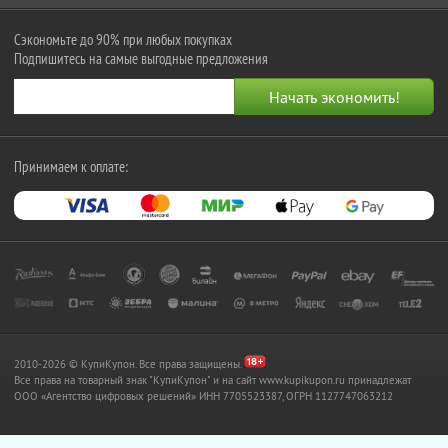
Сэкономьте до 90% при любых покупках
Подпишитесь на самые выгодные предложения
Принимаем к оплате:
2010-2026 © КупиКупон. Все права защищены.
Все права на товарный знак "КупиКупон" и на сайт www.kupikupon.ru принадлежат
OOO «Агентство цифровых решений» ИНН 7705523387, ОГРН 1127747063212