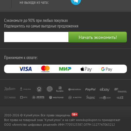
не выходя из чата:
Сэкономьте до 90% при любых покупках
Подпишитесь на самые выгодные предложения
Принимаем к оплате:
2010-2026 © КупиКупон. Все права защищены.
Все права на товарный знак "КупиКупон" и на сайт www.kupikupon.ru принадлежат
OOO «Агентство цифровых решений» ИНН 7705523387, ОГРН 1127747063212