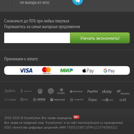
не выходя из чата:
Сэкономьте до 90% при любых покупках
Подпишитесь на самые выгодные предложения
Принимаем к оплате:
2010-2026 © КупиКупон. Все права защищены.
Все права на товарный знак "КупиКупон" и на сайт www.kupikupon.ru принадлежат
OOO «Агентство цифровых решений» ИНН 7705523387, ОГРН 1127747063212